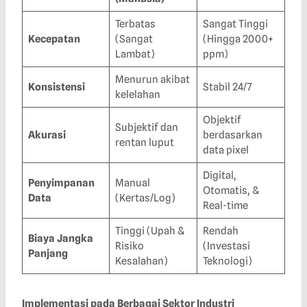
Terbatas
Sangat Tinggi
Kecepatan
(Sangat
(Hingga 2000+
Lambat)
ppm)
Menurun akibat
Konsistensi
Stabil 24/7
kelelahan
Objektif
Subjektif dan
Akurasi
berdasarkan
rentan luput
data pixel
Digital,
Penyimpanan
Manual
Otomatis, &
Data
(Kertas/Log)
Real-time
Tinggi (Upah &
Rendah
Biaya Jangka
Risiko
(Investasi
Panjang
Kesalahan)
Teknologi)
Implementasi pada Berbagai Sektor Industri