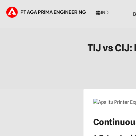
IND
B
TIJ vs CIJ
Continuous 