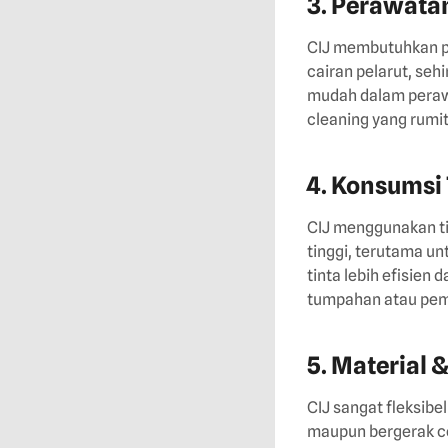
3. Perawata
CIJ membutuhkan pe
cairan pelarut, sehi
mudah dalam perawa
cleaning yang rumit
4. Konsumsi 
CIJ menggunakan tin
tinggi, terutama un
tinta lebih efisien
tumpahan atau pem
5. Material 
CIJ sangat fleksib
maupun bergerak ce