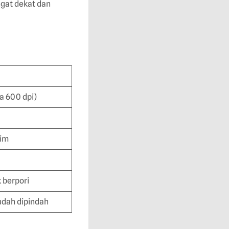
ngat dekat dan
a 600 dpi)
im
 berpori
dah dipindah