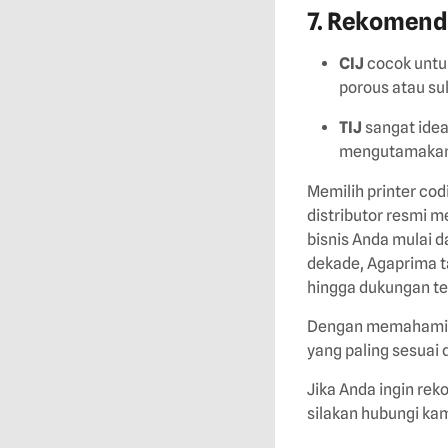
7. Rekomenda
CIJ
cocok untuk
porous atau sul
TIJ
sangat idea
mengutamakan
Memilih printer cod
distributor resmi 
bisnis Anda mulai d
dekade, Agaprima ta
hingga dukungan te
Dengan memahami ke
yang paling sesuai
Jika Anda ingin re
silakan hubungi kam