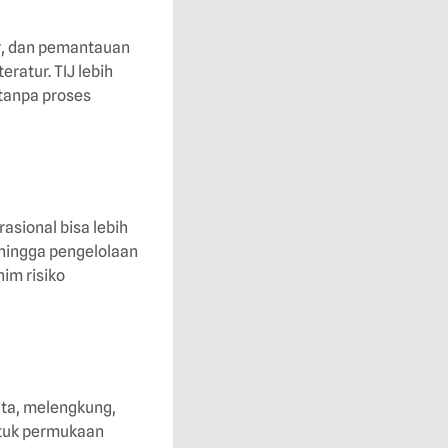
r, dan pemantauan
eratur. TIJ lebih
 tanpa proses
asional bisa lebih
sehingga pengelolaan
nim risiko
ata, melengkung,
ntuk permukaan