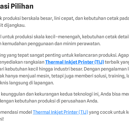
si Pilihan
 produksi berskala besar, lini cepat, dan kebutuhan cetak pad
it dijangkau.
l untuk produksi skala kecil–menengah, kebutuhan cetak detail 
 kemudahan penggunaan dan minim perawatan.
ing yang tepat sangat penting untuk kelancaran produksi. Aga
menyediakan rangkaian
Thermal Inkjet Printer (TIJ)
terbaik yan
ari kebutuhan kecil hingga industri besar. Dengan pengalaman l
k hanya menjual mesin, tetapi juga memberi solusi, training, l
knis langsung di lapangan.
unggulan dan kekurangan kedua teknologi ini, Anda bisa me
 dengan kebutuhan produksi di perusahaan Anda.
komendasi model
Thermal Inkjet Printer (TIJ)
yang cocok untuk k
i!